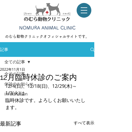
NOMURA ANIMAL CLINIC
のむら動物クリニック​オフィシャルサイトです。
記事
全ての記事
2022年11月1日
全ての記事
12月臨時休診のご案内
休診のお知らせ
12/4(日)、12/18(日)、12/29(木)～
1/3(火)は
information
臨時休診です。よろしくお願いいたし
ます。
最新記事
すべて表示