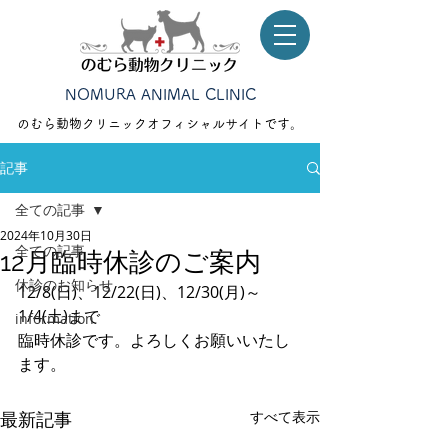
NOMURA ANIMAL CLINIC
のむら動物クリニック​オフィシャルサイトです。
記事
全ての記事
2024年10月30日
全ての記事
12月臨時休診のご案内
休診のお知らせ
12/8(日)、12/22(日)、12/30(月)～
1/4(土)まで
information
臨時休診です。よろしくお願いいたし
ます。
最新記事
すべて表示