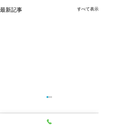
最新記事
すべて表示
8月休診のご案内
7月休診のご案
毎週日、月は休診です。
日曜、月曜は休診
11(火)、15(土)は臨時休診で
7/10(金)は午後休
コメント
す。 よろしくお願いいたしま
ろしくお願いいた
す。